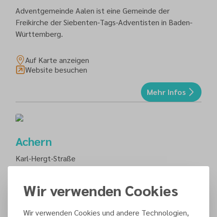
Adventgemeinde Aalen ist eine Gemeinde der
Freikirche der Siebenten-Tags-Adventisten in Baden-
Württemberg.
Auf Karte anzeigen
Website besuchen
Mehr Infos
Achern
Karl-Hergt-Straße
77855
Achern
Wir verwenden Cookies
Auf Karte anzeigen
Website besuchen
Wir verwenden Cookies und andere Technologien,