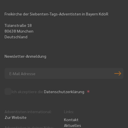
Freikirche der Siebenten-Tags-Adventisten in Bayern KdöR
Tizianstraße 18
80638 München
Deutschland
Newsletter-Anmeldung
Ich akzeptiere die
Datenschutzerklärung
Adventisten international
:
Links
:
Zur Website
Kontakt
Aktuelles
Adventisten in deiner Nähe
: