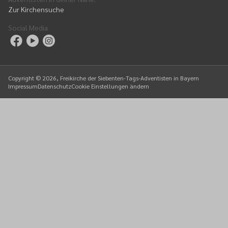
Zur Kirchensuche
Social Media
Copyright ©
2026
, Freikirche der Siebenten-Tags-Adventisten in Bayern
Impressum
Datenschutz
Cookie Einstellungen ändern